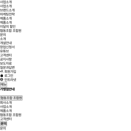
사업소개
사업소개
브랜드소개
마케팅전략
제품소개
제품소개
이달의 할인
협동조합 조합원
문의
소개
개설안내
창업신청서
유튜브
고객센터
공지사항
보도자료
질문과답변
회원가입
로그인
인트라넷
메뉴
가맹점안내
협동조합 조합원
회사소개
사업소개
제품소개
협동조합 조합원
고객센터
문의
문의