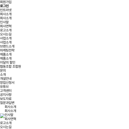
회원가입
로그인
인트라넷
회사소개
회사소개
인사말
회사연혁
로고소개
오시는길
사업소개
사업소개
브랜드소개
마케팅전략
제품소개
제품소개
이달의 할인
협동조합 조합원
문의
소개
개설안내
창업신청서
유튜브
고객센터
공지사항
보도자료
질문과답변
회사소개
회사소개
인사말
회사연혁
로고소개
오시는길