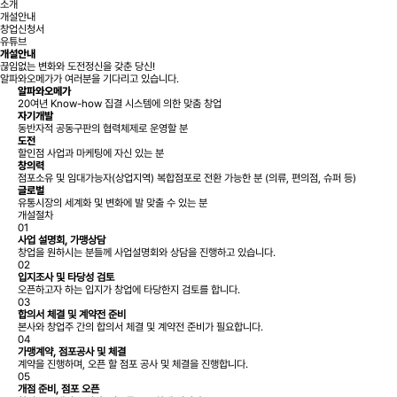
소개
개설안내
창업신청서
유튜브
개설안내
끊임없는 변화와 도전정신을 갖춘 당신!
알파와오메가가 여러분을 기다리고 있습니다.
알파와오메가
20여년 Know-how 집결 시스템에 의한 맞춤 창업
자기개발
동반자적 공동구판의 협력체제로 운영할 분
도전
할인점 사업과 마케팅에 자신 있는 분
창의력
점포소유 및 임대가능자(상업지역) 복합점포로 전환 가능한 분 (의류, 편의점, 슈퍼 등)
글로벌
유통시장의 세계화 및 변화에 발 맞출 수 있는 분
개설절차
01
사업 설명회, 가맹상담
창업을 원하시는 분들께 사업설명회와 상담을 진행하고 있습니다.
02
입지조사 및 타당성 검토
오픈하고자 하는 입지가 창업에 타당한지 검토를 합니다.
03
합의서 체결 및 계약전 준비
본사와 창업주 간의 합의서 체결 및 계약전 준비가 필요합니다.
04
가맹계약, 점포공사 및 체결
계약을 진행하며, 오픈 할 점포 공사 및 체결을 진행합니다.
05
개점 준비, 점포 오픈